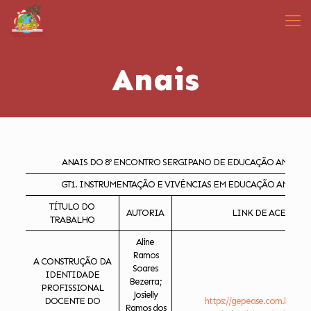
Anais
ANAIS DO 8º ENCONTRO SERGIPANO DE EDUCAÇÃO AMBIEN
GT1. INSTRUMENTAÇÃO E VIVÊNCIAS EM EDUCAÇÃO AMBIEN
TÍTULO DO
AUTORIA
LINK DE ACESSO
TRABALHO
Aline
Ramos
A CONSTRUÇÃO DA
Soares
IDENTIDADE
Bezerra;
PROFISSIONAL
Josielly
DOCENTE DO
https://gepease.com.br/ese
Ramos dos