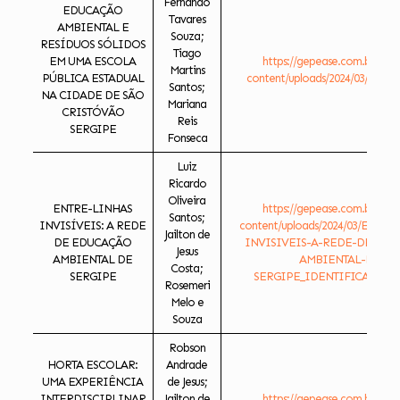
Fernando
EDUCAÇÃO
Tavares
AMBIENTAL E
Souza;
RESÍDUOS SÓLIDOS
Tiago
EM UMA ESCOLA
https://gepease.com.br/ese
Martins
PÚBLICA ESTADUAL
content/uploads/2024/03/EDUC
Santos;
NA CIDADE DE SÃO
Mariana
CRISTÓVÃO
Reis
SERGIPE
Fonseca
Luiz
Ricardo
Oliveira
ENTRE-LINHAS
https://gepease.com.br/ese
Santos;
INVISÍVEIS: A REDE
content/uploads/2024/03/ENTR
Jailton de
DE EDUCAÇÃO
INVISIVEIS-A-REDE-DE-ED
Jesus
AMBIENTAL DE
AMBIENTAL-DE-
Costa;
SERGIPE
SERGIPE_IDENTIFICADO.do
Rosemeri
Melo e
Souza
Robson
HORTA ESCOLAR:
Andrade
UMA EXPERIÊNCIA
de Jesus;
INTERDISCIPLINAR
Jailton de
https://gepease.com.br/ese