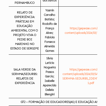
dos Santos
PERNAMBUCO
Yasmin
RELATO DE
Carvalho
EXPERIÊNCIA:
Batista;
PRÁTICAS EM
Rodolfo de
EDUCAÇÃO
França
https://gepease.com.br/ese
AMBIENTAL COM O
Alves;
content/uploads/2024/03/RELAT
PROJETO VIVA O
Fabíola
PEIXE BOI
Fonseca
MARINHO NO
Almeida
ESTADO DE SERGIPE
Gomes
Silvia
Leticia
Nogueira
SALA VERDE DA
https://gepease.com.br/ese
Passos
SERHMA/SEDURBS:
content/uploads/2024/03/SALA-
Garcia;
RELATOS DE
SERHMA-SEDURBS_IDENTIFICA
Isabelle
EXPERIÊNCIA
1.pdf
Aparecida
Dellela
Blengini
GT2 – FORMAÇÃO DE EDUCADORES(AS) E EDUCAÇÃO AMBIEN