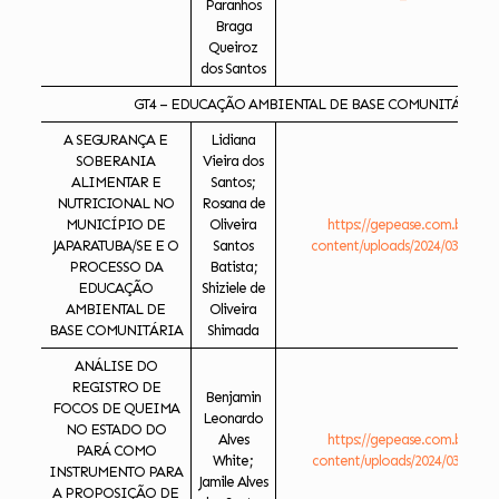
Paranhos
Braga
Queiroz
dos Santos
GT4 – EDUCAÇÃO AMBIENTAL DE BASE COMUNITÁRIA
A SEGURANÇA E
Lidiana
SOBERANIA
Vieira dos
ALIMENTAR E
Santos;
NUTRICIONAL NO
Rosana de
MUNICÍPIO DE
Oliveira
https://gepease.com.br/ese
JAPARATUBA/SE E O
Santos
content/uploads/2024/03/ASEG
PROCESSO DA
Batista;
EDUCAÇÃO
Shiziele de
AMBIENTAL DE
Oliveira
BASE COMUNITÁRIA
Shimada
ANÁLISE DO
REGISTRO DE
Benjamin
FOCOS DE QUEIMA
Leonardo
NO ESTADO DO
Alves
https://gepease.com.br/ese
PARÁ COMO
White;
content/uploads/2024/03/ANLI
INSTRUMENTO PARA
Jamile Alves
A PROPOSIÇÃO DE