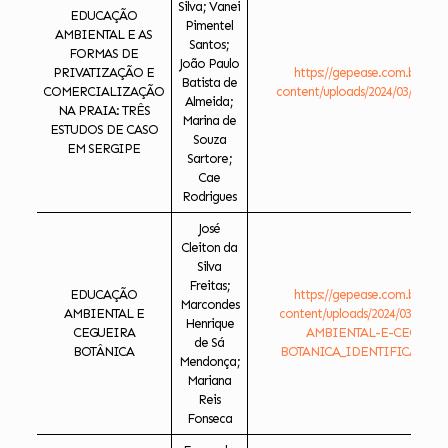
Silva; Vanei
EDUCAÇÃO
Pimentel
AMBIENTAL E AS
Santos;
FORMAS DE
João Paulo
PRIVATIZAÇÃO E
https://gepease.com.br/ese
Batista de
COMERCIALIZAÇÃO
content/uploads/2024/03/EDUC
Almeida;
NA PRAIA: TRÊS
Marina de
ESTUDOS DE CASO
Souza
EM SERGIPE
Sartore;
Cae
Rodrigues
José
Cleiton da
Silva
Freitas;
EDUCAÇÃO
https://gepease.com.br/ese
Marcondes
AMBIENTAL E
content/uploads/2024/03/ED
Henrique
CEGUEIRA
AMBIENTAL-E-CEGUEIR
de Sá
BOTÂNICA
BOTANICA_IDENTIFICADO.do
Mendonça;
Mariana
Reis
Fonseca