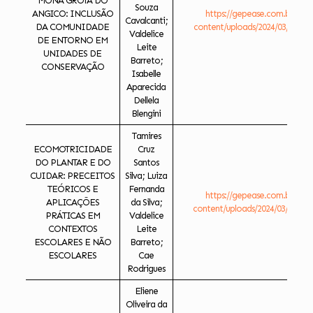
MONA GROTA DO
Souza
ANGICO: INCLUSÃO
https://gepease.com.br/ese
Cavalcanti;
DA COMUNIDADE
content/uploads/2024/03/COND
Valdelice
DE ENTORNO EM
Leite
UNIDADES DE
Barreto;
CONSERVAÇÃO
Isabelle
Aparecida
Dellela
Blengini
Tamires
ECOMOTRICIDADE
Cruz
DO PLANTAR E DO
Santos
CUIDAR: PRECEITOS
Silva; Luiza
TEÓRICOS E
Fernanda
https://gepease.com.br/ese
APLICAÇÕES
da Silva;
content/uploads/2024/03/ECOM
PRÁTICAS EM
Valdelice
CONTEXTOS
Leite
ESCOLARES E NÃO
Barreto;
ESCOLARES
Cae
Rodrigues
Eliene
Oliveira da