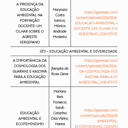
A PRESENÇA DA
EDUCAÇÃO
Marynara
https://gepease.com.br/ese
AMBIENTAL NA
Costa
content/uploads/2024/03/A-PRE
FORMAÇÃO
Santos;
EDUCACAO-AMBIENTAL-NA-F
DOCENTE: UM
Mônica
DOCENTE-UM-OLHAR-SOBRE-O-
OLHAR SOBRE O
Andrade
SERGIPANO_IDENTIFICADO.d
AGRESTE
Modesto
SERGIPANO
GT3 – EDUCAÇÃO AMBIENTAL E DIVERSIDADES
A IMPORTÂNCIA DA
https://gepease.com.br/ese
COSMOLOGIA DOS
content/uploads/2024/03/A-IMP
Jhersyka da
GUARANI E KAIOWÁ
DA-COSMOLOGIA-DOS-GUAR
Rosa Cleve
PARA A EDUCAÇÃO
KAIOWA-PARA-A-EDUCAC
AMBIENTAL
AMBIENTAL_IDENTIFICADO.d
Mariana
Reis
Fonseca;
Sarah
https://gepease.com.br/ese
EDUCAÇÃO
Catarina
content/uploads/2024/03/ED
AMBIENTAL E
Dias Vieira;
AMBIENTAL-E-
ECOFEMINISMO
Hanna
ECOFEMINISMO_IDENTIFICADO