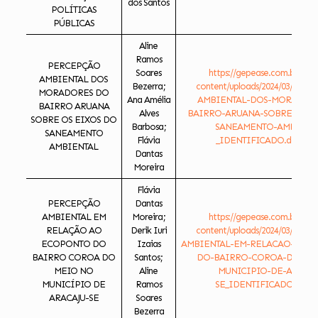
dos Santos
POLÍTICAS
PÚBLICAS
Aline
Ramos
PERCEPÇÃO
Soares
https://gepease.com.br/ese
AMBIENTAL DOS
Bezerra;
content/uploads/2024/03/PER
MORADORES DO
Ana Amélia
AMBIENTAL-DOS-MORADOR
BAIRRO ARUANA
Alves
BAIRRO-ARUANA-SOBRE-OS-E
SOBRE OS EIXOS DO
Barbosa;
SANEAMENTO-AMBIENT
SANEAMENTO
Flávia
_IDENTIFICADO.docx-1.
AMBIENTAL
Dantas
Moreira
Flávia
PERCEPÇÃO
Dantas
AMBIENTAL EM
Moreira;
https://gepease.com.br/ese
RELAÇÃO AO
Derik Iuri
content/uploads/2024/03/PER
ECOPONTO DO
Izaias
AMBIENTAL-EM-RELACAO-AO-
BAIRRO COROA DO
Santos;
DO-BAIRRO-COROA-DO-ME
MEIO NO
Aline
MUNICIPIO-DE-ARACAJ
MUNICÍPIO DE
Ramos
SE_IDENTIFICADO.docx.
ARACAJU-SE
Soares
Bezerra