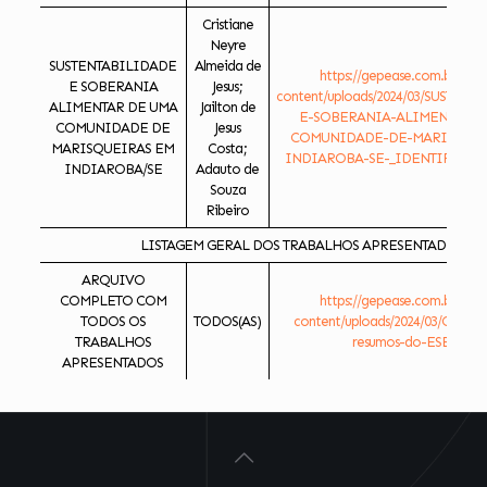
Cristiane
Neyre
SUSTENTABILIDADE
Almeida de
https://gepease.com.br/ese
E SOBERANIA
Jesus;
content/uploads/2024/03/SUSTEN
ALIMENTAR DE UMA
Jailton de
E-SOBERANIA-ALIMENTAR-D
COMUNIDADE DE
Jesus
COMUNIDADE-DE-MARISQUEI
MARISQUEIRAS EM
Costa;
INDIAROBA-SE-_IDENTIFICADO
INDIAROBA/SE
Adauto de
Souza
Ribeiro
LISTAGEM GERAL DOS TRABALHOS APRESENTADOS
ARQUIVO
COMPLETO COM
https://gepease.com.br/ese
TODOS OS
TODOS(AS)
content/uploads/2024/03/Compi
TRABALHOS
resumos-do-ESEA.pdf
APRESENTADOS