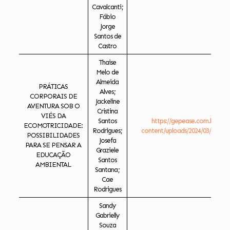
Cavalcanti;
Fábio
Jorge
Santos de
Castro
Thaise
Melo de
Almeida
PRÁTICAS
Alves;
CORPORAIS DE
Jackeline
AVENTURA SOB O
Cristina
VIÉS DA
Santos
https://gepease.com.br/ese
ECOMOTRICIDADE:
Rodrigues;
content/uploads/2024/03/PRTIC
POSSIBILIDADES
Josefa
PARA SE PENSAR A
Graziele
EDUCAÇÃO
Santos
AMBIENTAL
Santana;
Cae
Rodrigues
Sandy
Gabrielly
Souza