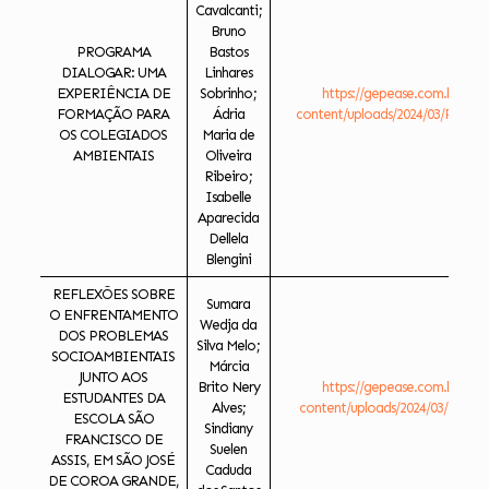
Cavalcanti;
Bruno
PROGRAMA
Bastos
DIALOGAR: UMA
Linhares
EXPERIÊNCIA DE
Sobrinho;
https://gepease.com.br/ese
FORMAÇÃO PARA
Ádria
content/uploads/2024/03/PROGR
OS COLEGIADOS
Maria de
AMBIENTAIS
Oliveira
Ribeiro;
Isabelle
Aparecida
Dellela
Blengini
REFLEXÕES SOBRE
Sumara
O ENFRENTAMENTO
Wedja da
DOS PROBLEMAS
Silva Melo;
SOCIOAMBIENTAIS
Márcia
JUNTO AOS
Brito Nery
https://gepease.com.br/ese
ESTUDANTES DA
Alves;
content/uploads/2024/03/REFLE
ESCOLA SÃO
Sindiany
FRANCISCO DE
Suelen
ASSIS, EM SÃO JOSÉ
Caduda
DE COROA GRANDE,