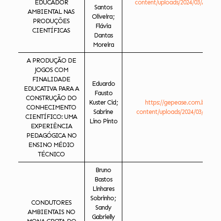
EDUCADOR
content/uploads/2024/03/ACONS
Santos
AMBIENTAL NAS
Oliveira;
PRODUÇÕES
Flávia
CIENTÍFICAS
Dantas
Moreira
A PRODUÇÃO DE
JOGOS COM
FINALIDADE
Eduardo
EDUCATIVA PARA A
Fausto
CONSTRUÇÃO DO
Kuster Cid;
https://gepease.com.br/ese
CONHECIMENTO
Sabrine
content/uploads/2024/03/APRO
CIENTÍFICO: UMA
Lino Pinto
EXPERIÊNCIA
PEDAGÓGICA NO
ENSINO MÉDIO
TÉCNICO
Bruno
Bastos
Linhares
Sobrinho;
CONDUTORES
Sandy
AMBIENTAIS NO
Gabrielly