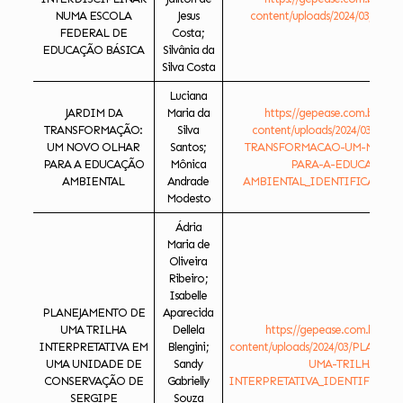
NUMA ESCOLA
Jesus
content/uploads/2024/03/HORT
FEDERAL DE
Costa;
EDUCAÇÃO BÁSICA
Silvânia da
Silva Costa
Luciana
JARDIM DA
Maria da
https://gepease.com.br/ese
TRANSFORMAÇÃO:
Silva
content/uploads/2024/03/JAR
UM NOVO OLHAR
Santos;
TRANSFORMACAO-UM-NOVO-
PARA A EDUCAÇÃO
Mônica
PARA-A-EDUCACAO-
AMBIENTAL
Andrade
AMBIENTAL_IDENTIFICADO.do
Modesto
Ádria
Maria de
Oliveira
Ribeiro;
Isabelle
PLANEJAMENTO DE
Aparecida
UMA TRILHA
Dellela
https://gepease.com.br/ese
INTERPRETATIVA EM
Blengini;
content/uploads/2024/03/PLANEJ
UMA UNIDADE DE
Sandy
UMA-TRILHA-
CONSERVAÇÃO DE
Gabrielly
INTERPRETATIVA_IDENTIFICADO.
SERGIPE
Souza